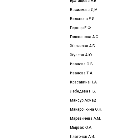
Братищева А.В.
Васильева Д.М.
Вилонова Е.И.
Гертнер Е.Ф.
Голованова А.С.
Жарикова А.Б.
Жулева А.Ю.
Иванова О.В.
Иванова Т.А.
Красавина Н.А.
Лебедева Н.В.
Мансур Ахмад
Макарочкина О.Н.
Маревичева А.М.
Мырзак Ю.А.
Платонов А.И.