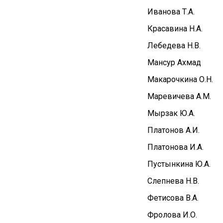
Иванова Т.А.
Красавина Н.А.
Лебедева Н.В.
Мансур Ахмад
Макарочкина О.Н.
Маревичева А.М.
Мырзак Ю.А.
Платонов А.И.
Платонова И.А.
Пустынкина Ю.А.
Слепнева Н.В.
Фетисова В.А.
Фролова И.О
.