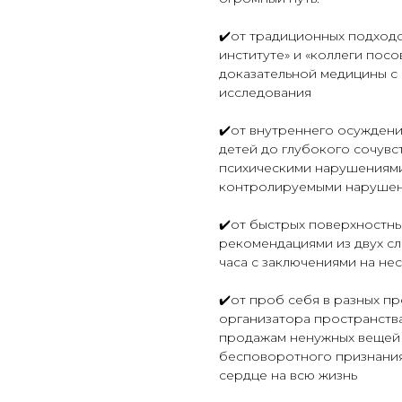
✔️от традиционных подходов
институте» и «коллеги пос
доказательной медицины с
исследования
✔️от внутреннего осуждени
детей до глубокого сочувст
психическими нарушениями
контролируемыми нарушени
✔️от быстрых поверхностны
рекомендациями из двух сло
часа с заключениями на не
✔️от проб себя в разных п
организатора пространства
продажам ненужных вещей н
бесповоротного признания 
сердце на всю жизнь