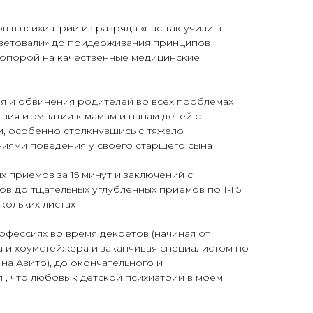
 в психиатрии из разряда «нас так учили в
оветовали» до придерживания принципов
 опорой на качественные медицинские
я и обвинения родителей во всех проблемах
вия и эмпатии к мамам и папам детей с
, особенно столкнувшись с тяжело
ями поведения у своего старшего сына
х приемов за 15 минут и заключений с
в до тщательных углубленных приемов по 1-1,5
скольких листах
рофессиях во время декретов (начиная от
 и хоумстейжера и заканчивая специалистом по
а Авито), до окончательного и
, что любовь к детской психиатрии в моем