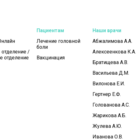
Пациентам
Наши врачи
Онлайн
Лечение головной
Абжалимова А.А.
боли
 отделение /
Алексеенкова К.А.
е отделение
Вакцинация
Братищева А.В.
Васильева Д.М.
Вилонова Е.И.
Гертнер Е.Ф.
Голованова А.С.
Жарикова А.Б.
Жулева А.Ю.
Иванова О.В.