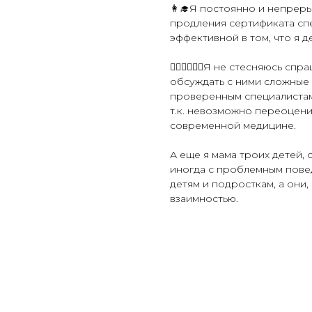
👩‍🎓Я постоянно и непреры
продления сертификата спе
эффективной в том, что я д
🧑‍⚕️👩‍⚕️👨‍⚕️Я не стесняюсь
обсуждать с ними сложные 
проверенным специалистам 
т.к. невозможно переоцени
современной медицине.
А еще я мама троих детей,
иногда с проблемным повед
детям и подросткам, а они,
взаимностью.