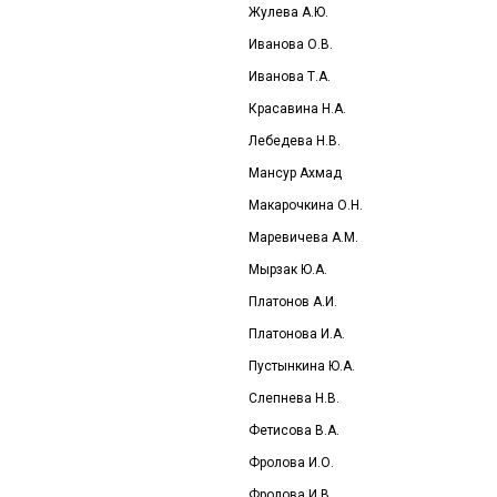
Жулева А.Ю.
Иванова О.В.
Иванова Т.А.
Красавина Н.А.
Лебедева Н.В.
Мансур Ахмад
Макарочкина О.Н.
Маревичева А.М.
Мырзак Ю.А.
Платонов А.И.
Платонова И.А.
Пустынкина Ю.А.
Слепнева Н.В.
Фетисова В.А.
Фролова И.О
.
Фролова И.В.