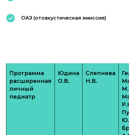
ОАЭ (отоакустическая эмиссия)
Программа
Юдина
Слепнева
Герн
расширенная
О.В.
Н.В.
Мак
личный
М.Н.
педиатр
Мам
Р.К.,
Пус
Ю.А.
Бра