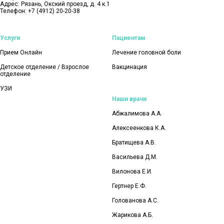
Адрес: Рязань, Окский проезд, д. 4 к.1
Телефон:
+7 (4912) 20-20-38
Услуги
Пациентам
Прием Онлайн
Лечение головной боли
Детское отделение / Взрослое
Вакцинация
отделение
УЗИ
Наши врачи
Абжалимова А.А.
Алексеенкова К.А.
Братищева А.В.
Васильева Д.М.
Вилонова Е.И.
Гертнер Е.Ф.
Голованова А.С.
Жарикова А.Б.