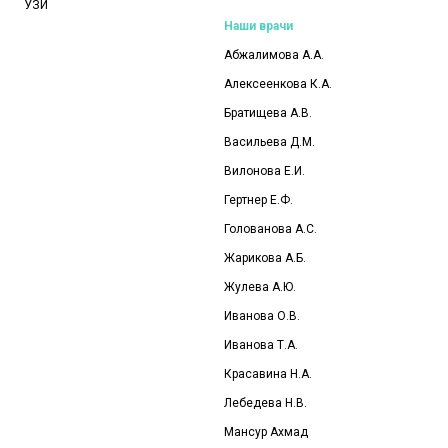
УЗИ
Наши врачи
Абжалимова А.А.
Алексеенкова К.А.
Братищева А.В.
Васильева Д.М.
Вилонова Е.И.
Гертнер Е.Ф.
Голованова А.С.
Жарикова А.Б.
Жулева А.Ю.
Иванова О.В.
Иванова Т.А.
Красавина Н.А.
Лебедева Н.В.
Мансур Ахмад