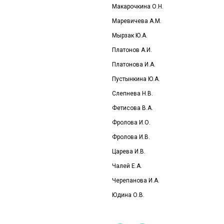
Макарочкина О.Н.
Маревичева А.М.
Мырзак Ю.А.
Платонов А.И.
Платонова И.А.
Пустынкина Ю.А.
Слепнева Н.В.
Фетисова В.А.
Фролова И.О
.
Фролова И.В.
Царева И.В.
Чалей Е.А.
Черепанова И.А.
Юдина О.В.