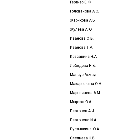
Вилонова Е.И.
Гертнер Е.Ф.
Голованова А.С.
Жарикова А.Б.
Жулева А.Ю.
Иванова О.В.
Иванова Т.А.
Красавина Н.А.
Лебедева Н.В.
Мансур Ахмад
Макарочкина О.Н.
Маревичева А.М.
Мырзак Ю.А.
Платонов А.И.
Платонова И.А.