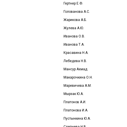
Гертнер Е.Ф.
Голованова А.С.
Жарикова А.Б.
Жулева А.Ю.
Иванова О.В.
Иванова Т.А.
Красавина Н.А.
Лебедева Н.В.
Мансур Ахмад
Макарочкина О.Н.
Маревичева А.М.
Мырзак Ю.А.
Платонов А.И.
Платонова И.А.
Пустынкина Ю.А.
Слепнева Н.В.