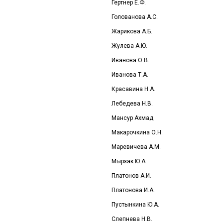
Гертнер Е.Ф.
Голованова А.С.
Жарикова А.Б.
Жулева А.Ю.
Иванова О.В.
Иванова Т.А.
Красавина Н.А.
Лебедева Н.В.
Мансур Ахмад
Макарочкина О.Н.
Маревичева А.М.
Мырзак Ю.А.
Платонов А.И.
Платонова И.А.
Пустынкина Ю.А.
Слепнева Н.В.