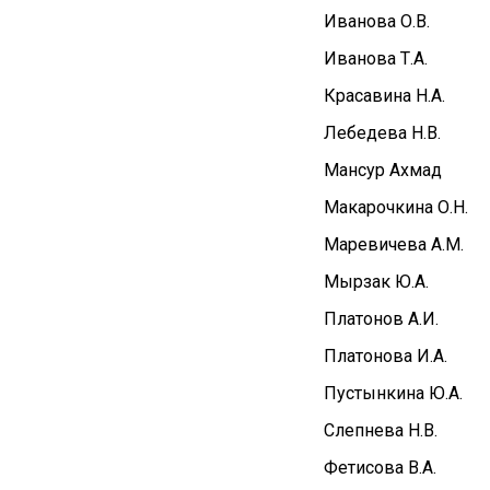
Иванова О.В.
Иванова Т.А.
Красавина Н.А.
Лебедева Н.В.
Мансур Ахмад
Макарочкина О.Н.
Маревичева А.М.
Мырзак Ю.А.
Платонов А.И.
Платонова И.А.
Пустынкина Ю.А.
Слепнева Н.В.
Фетисова В.А.