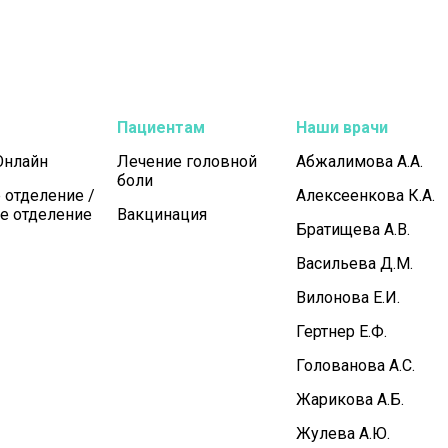
Пациентам
Наши врачи
Онлайн
Лечение головной
Абжалимова А.А.
боли
 отделение /
Алексеенкова К.А.
е отделение
Вакцинация
Братищева А.В.
Васильева Д.М.
Вилонова Е.И.
Гертнер Е.Ф.
Голованова А.С.
Жарикова А.Б.
Жулева А.Ю.