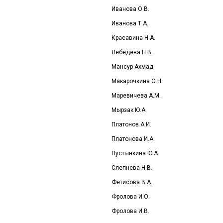
Иванова О.В.
Иванова Т.А.
Красавина Н.А.
Лебедева Н.В.
Мансур Ахмад
Макарочкина О.Н.
Маревичева А.М.
Мырзак Ю.А.
Платонов А.И.
Платонова И.А.
Пустынкина Ю.А.
Слепнева Н.В.
Фетисова В.А.
Фролова И.О
.
Фролова И.В.