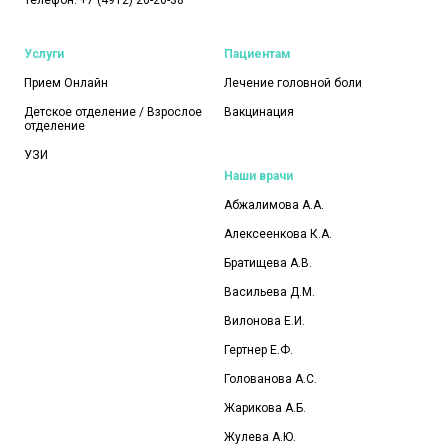
Телефон:
+7 (4912) 20-20-38
Услуги
Пациентам
Прием Онлайн
Лечение головной боли
Детское отделение / Взрослое
Вакцинация
отделение
УЗИ
Наши врачи
Абжалимова А.А.
Алексеенкова К.А.
Братищева А.В.
Васильева Д.М.
Вилонова Е.И.
Гертнер Е.Ф.
Голованова А.С.
Жарикова А.Б.
Жулева А.Ю.