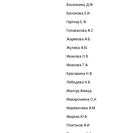
Васильева Д.М.
Вилонова Е.И.
Гертнер Е.Ф.
Голованова А.С.
Жарикова А.Б.
Жулева А.Ю.
Иванова О.В.
Иванова Т.А.
Красавина Н.А.
Лебедева Н.В.
Мансур Ахмад
Макарочкина О.Н.
Маревичева А.М.
Мырзак Ю.А.
Платонов А.И.