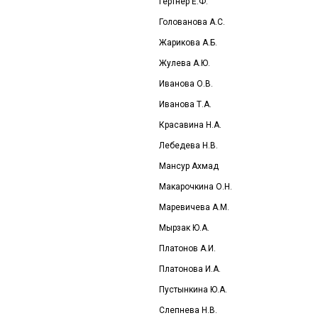
Гертнер Е.Ф.
Голованова А.С.
Жарикова А.Б.
Жулева А.Ю.
Иванова О.В.
Иванова Т.А.
Красавина Н.А.
Лебедева Н.В.
Мансур Ахмад
Макарочкина О.Н.
Маревичева А.М.
Мырзак Ю.А.
Платонов А.И.
Платонова И.А.
Пустынкина Ю.А.
Слепнева Н.В.